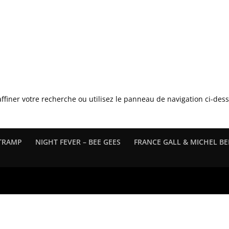
tterie / Ticket office
COVERTRAMP
FRANCE GAL
uraine
Contact
ffiner votre recherche ou utilisez le panneau de navigation ci-des
TRAMP
NIGHT FEVER – BEE GEES
FRANCE GALL & MICHEL B