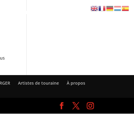
L & MICHEL BERGER
NIGHT FEVER – BEE GEES
sus
ERGER
Artistes de touraine
À propos